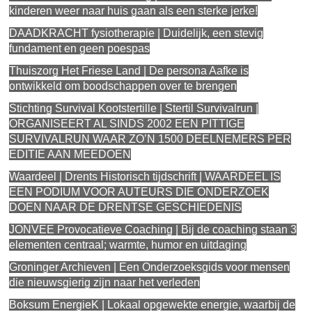
kinderen weer naar huis gaan als een sterke jerke!
DAADKRACHT fysiotherapie | Duidelijk, een stevig
fundament en geen poespas
Thuiszorg Het Friese Land | De persona Aafke is
ontwikkeld om boodschappen over te brengen
Stichting Survival Kootstertille | Stertil Survivalrun |
ORGANISEERT AL SINDS 2002 EEN PITTIGE
SURVIVALRUN WAAR ZO’N 1500 DEELNEMERS PER
EDITIE AAN MEEDOEN
Waardeel | Drents Historisch tijdschrift | WAARDEEL IS
EEN PODIUM VOOR AUTEURS DIE ONDERZOEK
DOEN NAAR DE DRENTSE GESCHIEDENIS
JONVEE Provocatieve Coaching | Bij de coaching staan 3
elementen centraal; warmte, humor en uitdaging
Groninger Archieven | Een Onderzoeksgids voor mensen
die nieuwsgierig zijn naar het verleden
Boksum EnergieK | Lokaal opgewekte energie, waarbij de