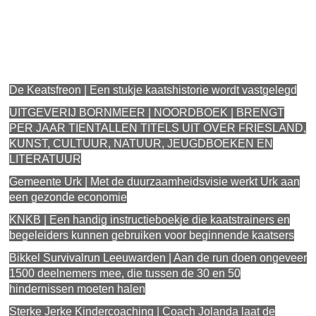
Mark van Houten, grafisch ontwerper
werkt aan
visuele identiteiten; huisstijlen, boeken, brochures,
posters en bouwt responsive Wordpress websites.
De Keatsfreon | Een stukje kaatshistorie wordt vastgelegd
UITGEVERIJ BORNMEER | NOORDBOEK | BRENGT
PER JAAR TIENTALLEN TITELS UIT OVER FRIESLAND,
KUNST, CULTUUR, NATUUR, JEUGDBOEKEN EN
LITERATUUR
Gemeente Urk | Met de duurzaamheidsvisie werkt Urk aan
een gezonde economie
KNKB | Een handig instructieboekje die kaatstrainers en
begeleiders kunnen gebruiken voor beginnende kaatsers
Bikkel Survivalrun Leeuwarden | Aan de run doen ongeveer
1500 deelnemers mee, die tussen de 30 en 50
hindernissen moeten halen
Sterke Jerke Kindercoaching | Coach Jolanda laat de